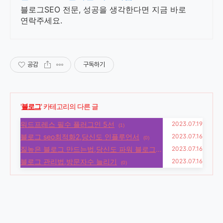
블로그SEO 전문, 성공을 생각한다면 지금 바로
연락주세요.
공감
구독하기
'
블로그
' 카테고리의 다른 글
워드프레스 필수 플러그인 5선
2023.07.19
(1)
블로그 seo최적화2,당신도 인플루언서
2023.07.16
(0)
질높은 블로그 만드는법,당신도 파워 블로그
2023.07.16
블로그 관리법,방문자수 늘리기
2023.07.16
(1)
(0)