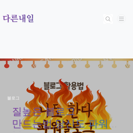
본문 바로가기
다른내일
블로그
질높은 블로그
만드는법,당신도 파워